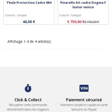
Thule Protection Cadre 984
Pinarello kit cadre Dogma F
luxter venice
Coloris : Unique
Coloris : Unique
Acheter
Personnaliser
40,00 €
5 750,00 €
6 700,00 €
Affichage 1-4 de 4 article(s)
Click & Collect
Paiement sécurisé
Récupérer votre commande
Paiement simple et rapide en carte
directement dans nos magasins
bancaire ou Paypal