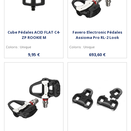
Cube Pédales ACID FLAT C4-
Favero Electronic Pédales
ZP ROOKIE M
Assioma Pro RL-2 Look
Coloris : Unique
Coloris : Unique
Acheter
Acheter
9,95 €
693,60 €