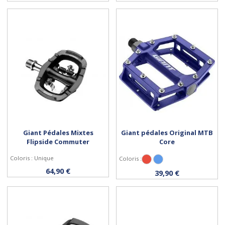
Giant Pédales Mixtes
Giant pédales Original MTB
Flipside Commuter
Core
Coloris : Unique
Coloris :
Rouge
Bleu
Acheter
Personnaliser
64,90 €
39,90 €