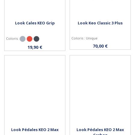
Look Cales KEO Grip
Look Keo Classic 3 Plus
Coloris : Unique
Coloris :
Gris
Rouge
Noir
Personnaliser
Acheter
70,00 €
19,90 €
Look Pédales KEO 2 Max
Look Pédales KEO 2 Max
Carbon