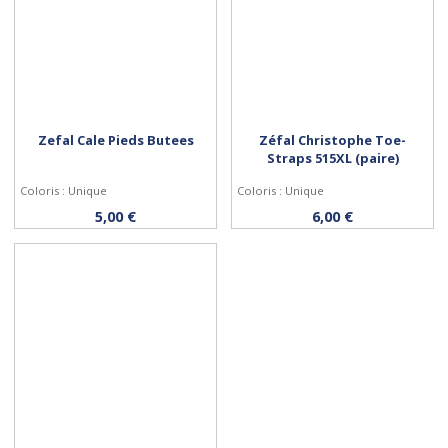
Zefal Cale Pieds Butees
Zéfal Christophe Toe-
Straps 515XL (paire)
Coloris : Unique
Coloris : Unique
Personnaliser
Acheter
5,00 €
6,00 €