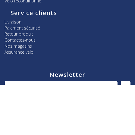
Vélo reconditionné
Service clients
Livraison
Paiement sécurisé
Retour produit
Contactez-nous
Nos magasins
Assurance vélo
Newsletter
J'accepte de recevoir par e-mail les offres et nouveautés
de la boutique
J'accepte les conditions générales et la politique de
confidentialité
Réseaux sociaux