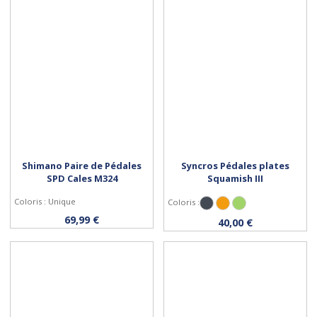
Shimano Paire de Pédales
Syncros Pédales plates
SPD Cales M324
Squamish III
Coloris : Unique
Coloris :
Noir
Orange
Vert
Acheter
Personnaliser
69,99 €
40,00 €