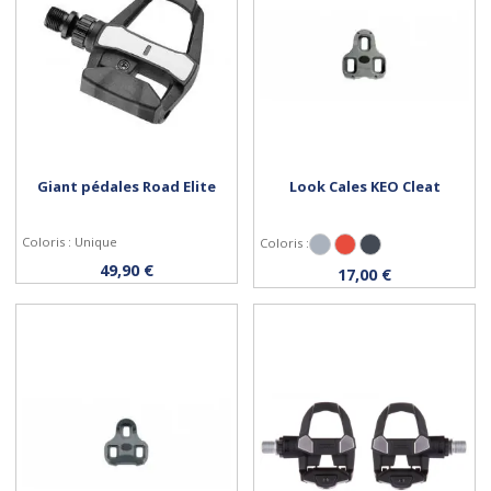
Giant pédales Road Elite
Look Cales KEO Cleat
Coloris : Unique
Coloris :
Gris
Rouge
Noir
Acheter
Personnaliser
49,90 €
17,00 €