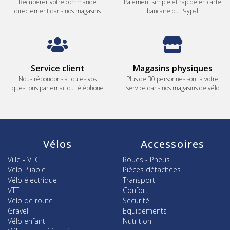
Récupérer votre commande
Paiement simple et rapide en carte
directement dans nos magasins
bancaire ou Paypal
Service client
Magasins physiques
Nous répondons à toutes vos
Plus de 30 personnes sont à votre
questions par email ou téléphone
service dans nos magasins de vélo
Vélos
Accessoires
Ville - VTC
Roues - Pneus
Vélo Pliable
Pièces détachées
Vélo électrique
Transport
VTT
Confort
Vélo de route
Sécurité
Gravel
Equipements
Vélo enfant
Nutrition