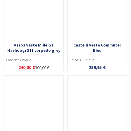
Assos Veste Mille GT
Castelli Veste Commuter
Hashoogi S11 torpedo grey
Bleu
Coloris : Unique
Coloris : Unique
Personnaliser
Personnaliser
240,00 €
259,95 €
300,00 €