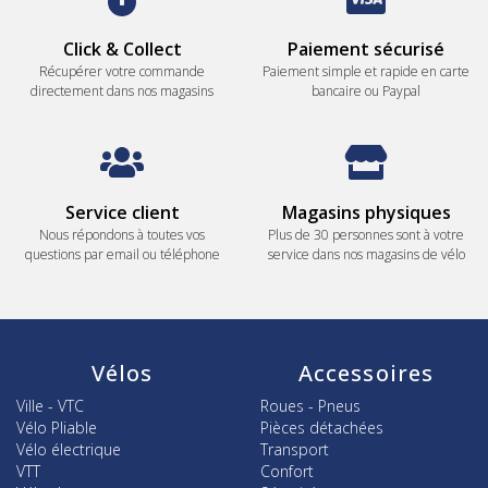
Click & Collect
Paiement sécurisé
Récupérer votre commande
Paiement simple et rapide en carte
directement dans nos magasins
bancaire ou Paypal
Service client
Magasins physiques
Nous répondons à toutes vos
Plus de 30 personnes sont à votre
questions par email ou téléphone
service dans nos magasins de vélo
Vélos
Accessoires
Ville - VTC
Roues - Pneus
Vélo Pliable
Pièces détachées
Vélo électrique
Transport
VTT
Confort