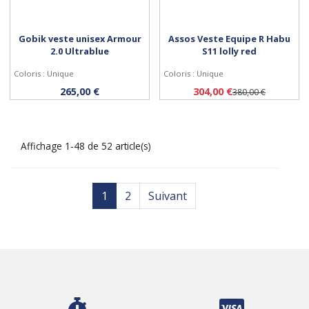
Gobik veste unisex Armour
Assos Veste Equipe R Habu
2.0 Ultrablue
S11 lolly red
Coloris : Unique
Coloris : Unique
Personnaliser
Personnaliser
265,00 €
304,00 €
380,00 €
Affichage 1-48 de 52 article(s)
1
2
Suivant