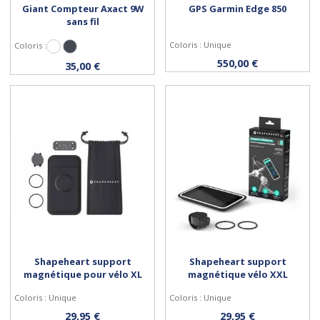
Giant Compteur Axact 9W
GPS Garmin Edge 850
sans fil
Coloris : Unique
Coloris :
Blanc
Noir
Personnaliser
Acheter
550,00 €
35,00 €
Shapeheart support
Shapeheart support
magnétique pour vélo XL
magnétique vélo XXL
Coloris : Unique
Coloris : Unique
Acheter
Acheter
29,95 €
29,95 €