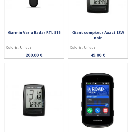
Garmin Varia Radar RTL 515
Giant compteur Axact 13W
noir
Coloris : Unique
Coloris : Unique
Acheter
Acheter
200,00 €
45,00 €