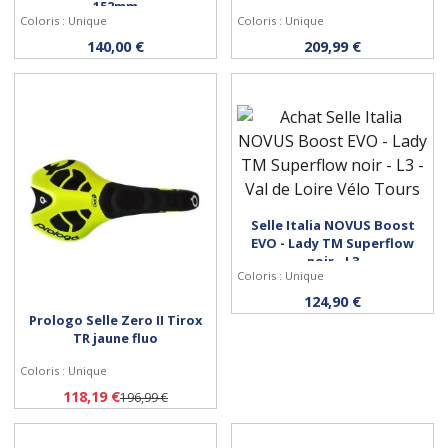
152mm
Coloris : Unique
Coloris : Unique
Acheter
Acheter
140,00 €
209,99 €
Selle Italia NOVUS Boost
EVO - Lady TM Superflow
Acheter
noir - L3
Coloris : Unique
124,90 €
Prologo Selle Zero II Tirox
TR jaune fluo
Coloris : Unique
Acheter
118,19 €
196,99 €