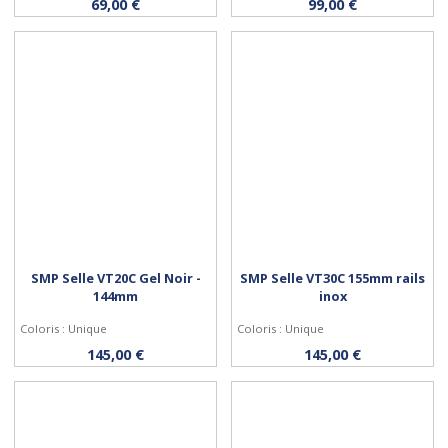
Acheter
Acheter
69,00 €
99,00 €
SMP Selle VT20C Gel Noir -
SMP Selle VT30C 155mm rails
144mm
inox
Coloris : Unique
Coloris : Unique
Acheter
Acheter
145,00 €
145,00 €