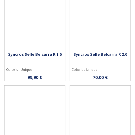
Syncros Selle Belcarra R 1.5
Syncros Selle Belcarra R 2.0
Coloris : Unique
Coloris : Unique
Acheter
Acheter
99,90 €
70,00 €