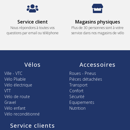
Service client
Magasins physiques
Nous répondons à toutes vos
Plus de 30 personnes sont à votre
questions par email ou téléphone
service dans nos magasins de vélo
Vélos
Accessoires
Ville - VTC
Roues - Pneus
Vélo Pliable
Pièces détachées
Vélo électrique
Transport
VTT
Confort
Vélo de route
Sécurité
Gravel
Equipements
Vélo enfant
Nutrition
Vélo reconditionné
Service clients