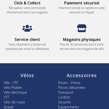
Click & Collect
Paiement sécurisé
Récupérer votre commande
Paiement simple et rapide en carte
directement dans nos magasins
bancaire ou Paypal
Service client
Magasins physiques
Nous répondons à toutes vos
Plus de 30 personnes sont à votre
questions par email ou téléphone
service dans nos magasins de vélo
Vélos
Accessoires
Ville - VTC
Roues - Pneus
Vélo Pliable
Pièces détachées
Vélo électrique
Transport
VTT
Confort
Vélo de route
Sécurité
Gravel
Equipements