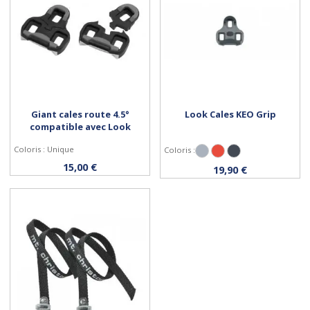
Giant cales route 4.5°
Look Cales KEO Grip
compatible avec Look
Coloris : Unique
Coloris :
Gris
Rouge
Noir
Acheter
Personnaliser
15,00 €
19,90 €