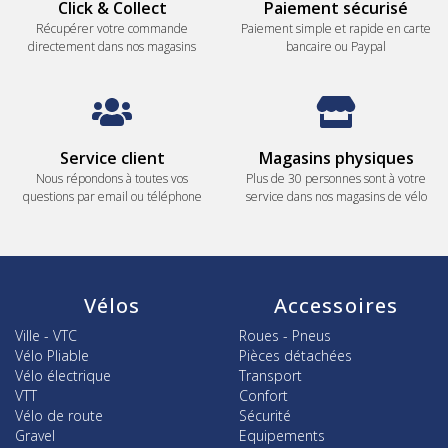
Click & Collect
Paiement sécurisé
Récupérer votre commande
Paiement simple et rapide en carte
directement dans nos magasins
bancaire ou Paypal
Service client
Magasins physiques
Nous répondons à toutes vos
Plus de 30 personnes sont à votre
questions par email ou téléphone
service dans nos magasins de vélo
Vélos
Accessoires
Ville - VTC
Roues - Pneus
Vélo Pliable
Pièces détachées
Vélo électrique
Transport
VTT
Confort
Vélo de route
Sécurité
Gravel
Equipements