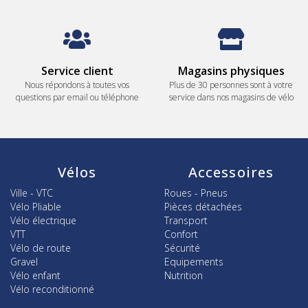
Service client
Magasins physiques
Nous répondons à toutes vos
Plus de 30 personnes sont à votre
questions par email ou téléphone
service dans nos magasins de vélo
Vélos
Accessoires
Ville - VTC
Roues - Pneus
Vélo Pliable
Pièces détachées
Vélo électrique
Transport
VTT
Confort
Vélo de route
Sécurité
Gravel
Equipements
Vélo enfant
Nutrition
Vélo reconditionné