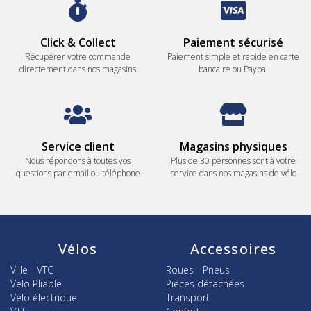
Click & Collect
Paiement sécurisé
Récupérer votre commande
Paiement simple et rapide en carte
directement dans nos magasins
bancaire ou Paypal
Service client
Magasins physiques
Nous répondons à toutes vos
Plus de 30 personnes sont à votre
questions par email ou téléphone
service dans nos magasins de vélo
Vélos
Accessoires
Ville - VTC
Roues - Pneus
Vélo Pliable
Pièces détachées
Vélo électrique
Transport