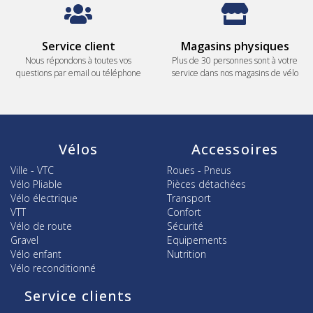
Service client
Magasins physiques
Nous répondons à toutes vos
Plus de 30 personnes sont à votre
questions par email ou téléphone
service dans nos magasins de vélo
Vélos
Accessoires
Ville - VTC
Roues - Pneus
Vélo Pliable
Pièces détachées
Vélo électrique
Transport
VTT
Confort
Vélo de route
Sécurité
Gravel
Equipements
Vélo enfant
Nutrition
Vélo reconditionné
Service clients