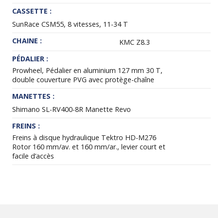
CASSETTE :
SunRace CSM55, 8 vitesses, 11-34 T
CHAINE :
KMC Z8.3
PÉDALIER :
Prowheel, Pédalier en aluminium 127 mm 30 T,
double couverture PVG avec protège-chaîne
MANETTES :
Shimano SL-RV400-8R Manette Revo
FREINS :
Freins à disque hydraulique Tektro HD-M276
Rotor 160 mm/av. et 160 mm/ar., levier court et
facile d’accès