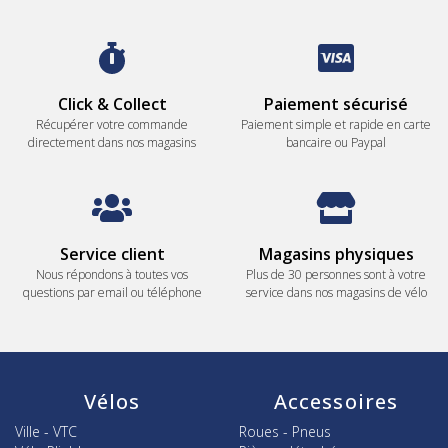
Click & Collect
Paiement sécurisé
Récupérer votre commande
Paiement simple et rapide en carte
directement dans nos magasins
bancaire ou Paypal
Service client
Magasins physiques
Nous répondons à toutes vos
Plus de 30 personnes sont à votre
questions par email ou téléphone
service dans nos magasins de vélo
Vélos
Accessoires
Ville - VTC
Roues - Pneus