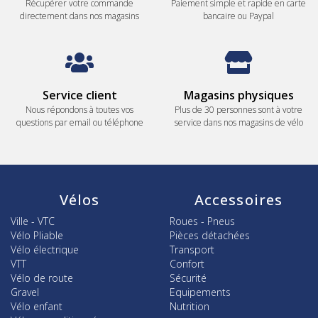
Récupérer votre commande
Paiement simple et rapide en carte
directement dans nos magasins
bancaire ou Paypal
Service client
Magasins physiques
Nous répondons à toutes vos
Plus de 30 personnes sont à votre
questions par email ou téléphone
service dans nos magasins de vélo
Vélos
Accessoires
Ville - VTC
Roues - Pneus
Vélo Pliable
Pièces détachées
Vélo électrique
Transport
VTT
Confort
Vélo de route
Sécurité
Gravel
Equipements
Vélo enfant
Nutrition