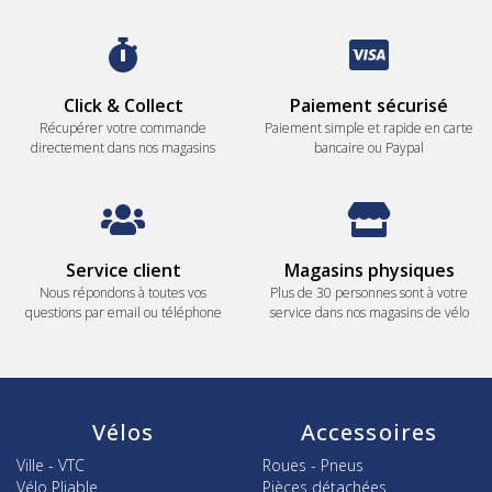
Click & Collect
Paiement sécurisé
Récupérer votre commande
Paiement simple et rapide en carte
directement dans nos magasins
bancaire ou Paypal
Service client
Magasins physiques
Nous répondons à toutes vos
Plus de 30 personnes sont à votre
questions par email ou téléphone
service dans nos magasins de vélo
Vélos
Accessoires
Ville - VTC
Roues - Pneus
Vélo Pliable
Pièces détachées