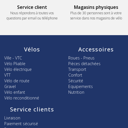
Service client
Magasins physiques
Nous répondons à toutes vos
Plus de 30 personnes sont à votre
questions par email ou téléphone
service dans nos magasins de vélo
Vélos
Accessoires
Ville - VTC
Roues - Pneus
Vélo Pliable
Pièces détachées
Vélo électrique
Transport
VTT
Confort
Vélo de route
Sécurité
Gravel
Equipements
Vélo enfant
Nutrition
Vélo reconditionné
Service clients
Livraison
Paiement sécurisé