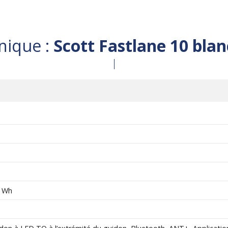
nique :
Scott Fastlane 10 bla
0 Wh