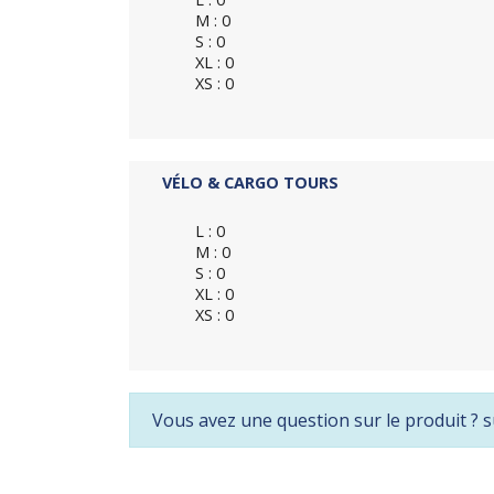
M : 0
S : 0
XL : 0
XS : 0
VÉLO & CARGO TOURS
L : 0
M : 0
S : 0
XL : 0
XS : 0
Vous avez une question sur le produit ? s