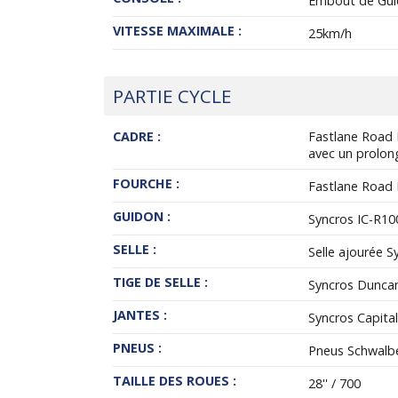
Embout de Guid
VITESSE MAXIMALE :
25km/h
PARTIE CYCLE
CADRE :
Fastlane Road 
avec un prolon
FOURCHE :
Fastlane Road 
GUIDON :
Syncros IC-R1
SELLE :
Selle ajourée S
TIGE DE SELLE :
Syncros Duncan
JANTES :
Syncros Capital
PNEUS :
Pneus Schwalb
TAILLE DES ROUES :
28'' / 700