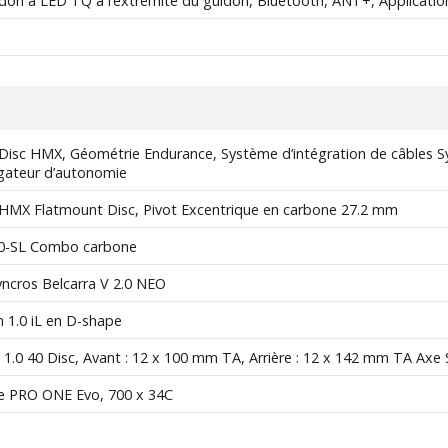
on à LED TQ à l’extrémité du guidon, Bluetooth, ANT+, Applicati
Disc HMX, Géométrie Endurance, Système d’intégration de câbles 
gateur d’autonomie
HMX Flatmount Disc, Pivot Excentrique en carbone 27.2 mm
00-SL Combo carbone
yncros Belcarra V 2.0 NEO
 1.0 iL en D-shape
 1.0 40 Disc, Avant : 12 x 100 mm TA, Arrière : 12 x 142 mm TA Axe
e PRO ONE Evo, 700 x 34C