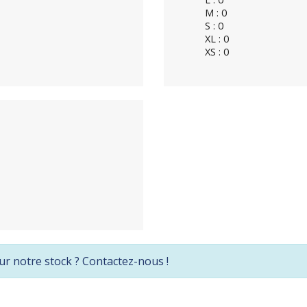
M : 0
S : 0
XL : 0
XS : 0
ur notre stock ? Contactez-nous !