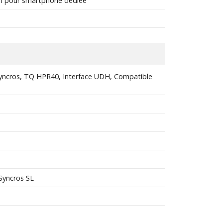
on pour smartphone dédiée
Syncros, TQ HPR40, Interface UDH, Compatible
 Syncros SL