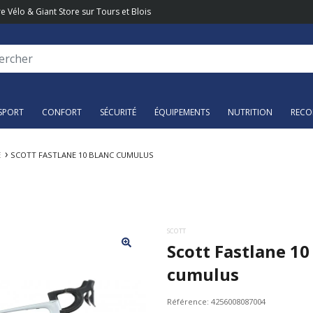
e Vélo & Giant Store sur Tours et Blois
SPORT
CONFORT
SÉCURITÉ
ÉQUIPEMENTS
NUTRITION
RECO
E
SCOTT FASTLANE 10 BLANC CUMULUS
SCOTT
Scott Fastlane 10
cumulus
Référence:
4256008087004