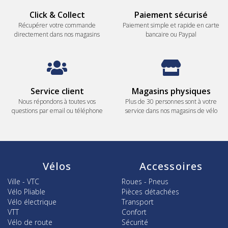
Click & Collect
Paiement sécurisé
Récupérer votre commande
Paiement simple et rapide en carte
directement dans nos magasins
bancaire ou Paypal
Service client
Magasins physiques
Nous répondons à toutes vos
Plus de 30 personnes sont à votre
questions par email ou téléphone
service dans nos magasins de vélo
Vélos
Accessoires
Ville - VTC
Roues - Pneus
Vélo Pliable
Pièces détachées
Vélo électrique
Transport
VTT
Confort
Vélo de route
Sécurité