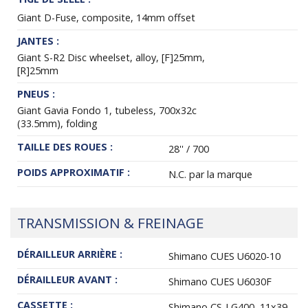
Giant D-Fuse, composite, 14mm offset
JANTES :
Giant S-R2 Disc wheelset, alloy, [F]25mm,
[R]25mm
PNEUS :
Giant Gavia Fondo 1, tubeless, 700x32c
(33.5mm), folding
TAILLE DES ROUES :
28'' / 700
POIDS APPROXIMATIF :
N.C. par la marque
TRANSMISSION & FREINAGE
DÉRAILLEUR ARRIÈRE :
Shimano CUES U6020-10
DÉRAILLEUR AVANT :
Shimano CUES U6030F
CASSETTE :
Shimano CS-LG400, 11x39