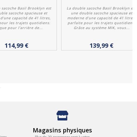
 sacoche Basil Brooklyn est
La double sacoche Basil Brooklyn est
ble sacoche spacieuse et
une double sacoche spacieuse et
'une capacité de 41 litres,
moderne d'une capacité de 41 litres,
pour les trajets quotidiens.
parfaite pour les trajets quotidiens.
que pour l'arrière de...
Grâce au système MIK, vous...
Acheter
Acheter
114,99 €
139,99 €
Magasins physiques