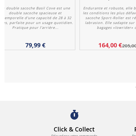
La double sacoche Basil Cove est une
Endurante et robuste, elle
double sacoche spacieuse et
les conditions les plus défa
intemporelle d'une capacité de 28 à 32
sacoche Sport-Roller est ré
itres, parfaite pour un usage quotidien.
labrasion. Elle sadapte sur 
Pratique pour l'arrière...
bagages «lowrider» d
Acheter
Personnaliser
79,99 €
164,00 €
205,0
Click & Collect