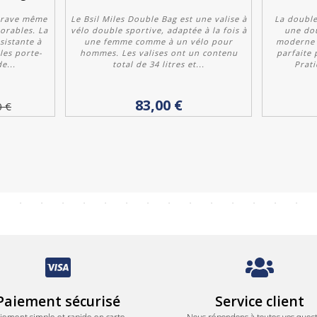
 brave même
Le Bsil Miles Double Bag est une valise à
La double
vorables. La
vélo double sportive, adaptée à la fois à
une dou
sistante à
une femme comme à un vélo pour
moderne d
les porte-
hommes. Les valises ont un contenu
parfaite 
e...
total de 34 litres et...
Prati
Acheter
83,00 €
0 €
Paiement sécurisé
Service client