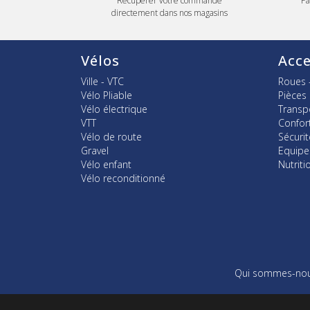
Récupérer votre commande
Pa
directement dans nos magasins
Vélos
Acce
Ville - VTC
Roues 
Vélo Pliable
Pièces
Vélo électrique
Transp
VTT
Confor
Vélo de route
Sécurit
Gravel
Equip
Vélo enfant
Nutriti
Vélo reconditionné
Qui sommes-nou