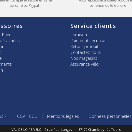
iement simple et rapide en carte
Nous répondons à toutes vos quest
bancaire ou Paypal
par email ou téléphone
ssoires
Service clients
- Pneus
Livraison
 détachées
Paiement sécurisé
ort
Retour produit
t
Contactez-nous
é
Nos magasins
ements
Assurance vélo
on
s ?
CGV - CGU
Mentions légales
Données personnelles
VAL DE LOIRE VELO - 7 rue Paul Langevin - 37170 Chambray-lès-Tours