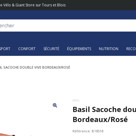
e Vélo & Giant Store sur Tours et Blois
SPORT
CONFORT
SÉCURITÉ
ÉQUIPEMENTS
NUTRITION
RECO
IL SACOCHE DOUBLE VIVE BORDEAUX/ROSÉ
BASIL
Basil Sacoche dou
Bordeaux/Rosé
Référence:
B18518