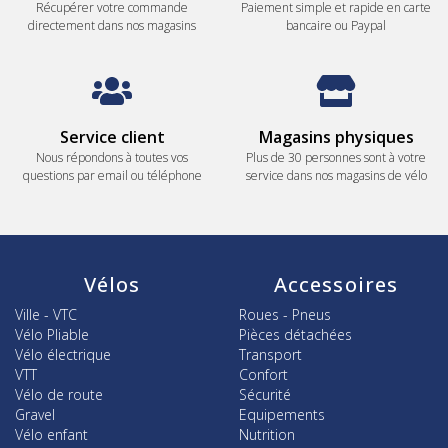
Récupérer votre commande
Paiement simple et rapide en carte
directement dans nos magasins
bancaire ou Paypal
Service client
Magasins physiques
Nous répondons à toutes vos
Plus de 30 personnes sont à votre
questions par email ou téléphone
service dans nos magasins de vélo
Vélos
Accessoires
Ville - VTC
Roues - Pneus
Vélo Pliable
Pièces détachées
Vélo électrique
Transport
VTT
Confort
Vélo de route
Sécurité
Gravel
Equipements
Vélo enfant
Nutrition