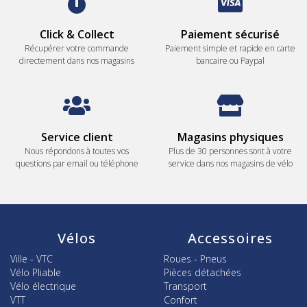
Click & Collect
Paiement sécurisé
Récupérer votre commande
Paiement simple et rapide en carte
directement dans nos magasins
bancaire ou Paypal
Service client
Magasins physiques
Nous répondons à toutes vos
Plus de 30 personnes sont à votre
questions par email ou téléphone
service dans nos magasins de vélo
Vélos
Accessoires
Ville - VTC
Roues - Pneus
Vélo Pliable
Pièces détachées
Vélo électrique
Transport
VTT
Confort