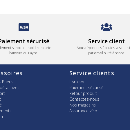
Paiement sécurisé
Service client
iement simple et rapide en carte
Nous répondons à toutes vos quest
bancaire ou Paypal
par email ou téléphone
ssoires
Service clients
- Pneus
Livraison
 détachées
Paiement sécurisé
ort
Retour produit
t
Contactez-nous
é
Nos magasins
ements
Assurance vélo
on