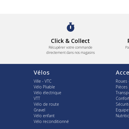
Click & Collect
Récupérer votre commande
Pa
directement dans nos magasins
Vélos
Acce
Ville - VTC
Roues 
Vélo Pliable
Pièces
Vélo électrique
Transp
VTT
Confor
Vélo de route
Sécurit
Gravel
Equip
Vélo enfant
Nutriti
Vélo reconditionné