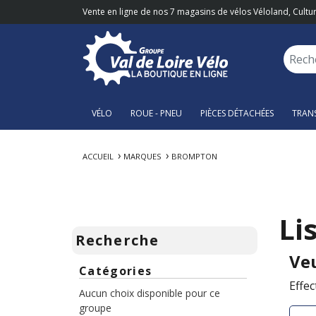
Vente en ligne de nos 7 magasins de vélos Véloland, Cultur
VÉLO
ROUE - PNEU
PIÈCES DÉTACHÉES
TRAN
ACCUEIL
MARQUES
BROMPTON
Li
Recherche
Veu
Catégories
Effe
Aucun choix disponible pour ce
groupe