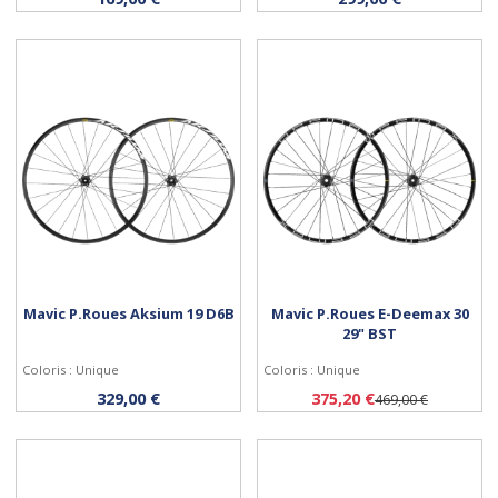
Mavic P.Roues Aksium 19 D6B
Mavic P.Roues E-Deemax 30
29" BST
Coloris : Unique
Coloris : Unique
Acheter
Acheter
329,00 €
375,20 €
469,00 €