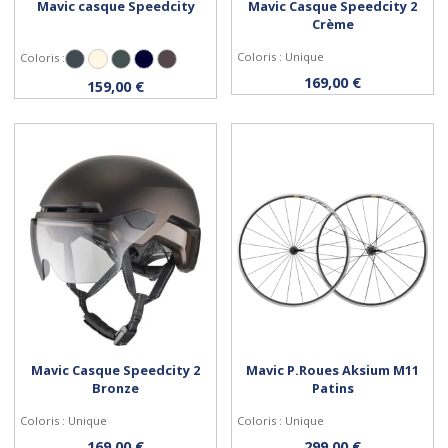
Mavic casque Speedcity
Mavic Casque Speedcity 2
Crème
Coloris : Unique
Coloris :
Noir
Papyrus
English green
Navy blazer
Hypershift
Personnaliser
Personnaliser
169,00 €
159,00 €
Mavic Casque Speedcity 2
Mavic P.Roues Aksium M11
Bronze
Patins
Coloris : Unique
Coloris : Unique
Personnaliser
Acheter
169,00 €
299,00 €