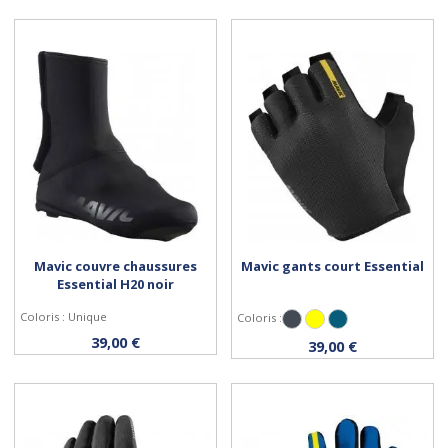
Mavic couvre chaussures
Mavic gants court Essential
Essential H20 noir
Coloris : Unique
Coloris :
Noir
Jaune
Bleu Cobalt
Personnaliser
Personnaliser
39,00 €
39,00 €