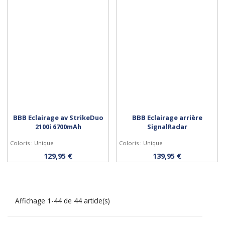
BBB Eclairage av StrikeDuo
BBB Eclairage arrière
2100i 6700mAh
SignalRadar
Coloris : Unique
Coloris : Unique
Acheter
Acheter
129,95 €
139,95 €
Affichage 1-44 de 44 article(s)