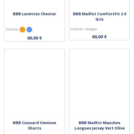
BBB Lunettes Chester
BBB Maillot ComfortFit 2.0
Gris
Coloris : Unique
Coloris :
Orange
Bleu
Personnaliser
Personnaliser
60,00 €
60,00 €
BBB Cuissard Omnium
BBB Maillot Manches
Shorts
Longues Jersey Vert Olive