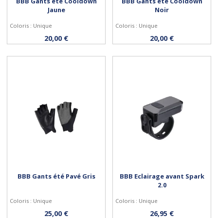
BBB Gants été Cooldown
BBB Gants été Cooldown
Jaune
Noir
Coloris : Unique
Coloris : Unique
Personnaliser
Personnaliser
20,00 €
20,00 €
BBB Gants été Pavé Gris
BBB Eclairage avant Spark
2.0
Coloris : Unique
Coloris : Unique
Personnaliser
Acheter
25,00 €
26,95 €